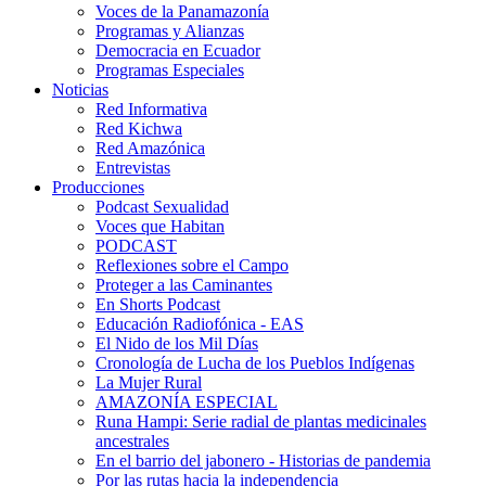
Voces de la Panamazonía
Programas y Alianzas
Democracia en Ecuador
Programas Especiales
Noticias
Red Informativa
Red Kichwa
Red Amazónica
Entrevistas
Producciones
Podcast Sexualidad
Voces que Habitan
PODCAST
Reflexiones sobre el Campo
Proteger a las Caminantes
En Shorts Podcast
Educación Radiofónica - EAS
El Nido de los Mil Días
Cronología de Lucha de los Pueblos Indígenas
La Mujer Rural
AMAZONÍA ESPECIAL
Runa Hampi: Serie radial de plantas medicinales
ancestrales
En el barrio del jabonero - Historias de pandemia
Por las rutas hacia la independencia