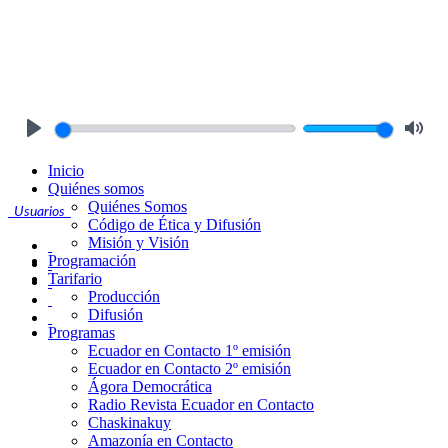
Play
Mute
Inicio
Quiénes somos
Quiénes Somos
Usuarios
Código de Ética y Difusión
Misión y Visión
Programación
Tarifario
Producción
Difusión
Programas
Ecuador en Contacto 1º emisión
Ecuador en Contacto 2º emisión
Ágora Democrática
Radio Revista Ecuador en Contacto
Chaskinakuy
Amazonía en Contacto