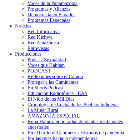
Voces de la Panamazonía
Programas y Alianzas
Democracia en Ecuador
Programas Especiales
Noticias
Red Informativa
Red Kichwa
Red Amazónica
Entrevistas
Producciones
Podcast Sexualidad
Voces que Habitan
PODCAST
Reflexiones sobre el Campo
Proteger a las Caminantes
En Shorts Podcast
Educación Radiofónica - EAS
El Nido de los Mil Días
Cronología de Lucha de los Pueblos Indígenas
La Mujer Rural
AMAZONÍA ESPECIAL
Runa Hampi: Serie radial de plantas medicinales
ancestrales
En el barrio del jabonero - Historias de pandemia
Por las rutas hacia la independencia