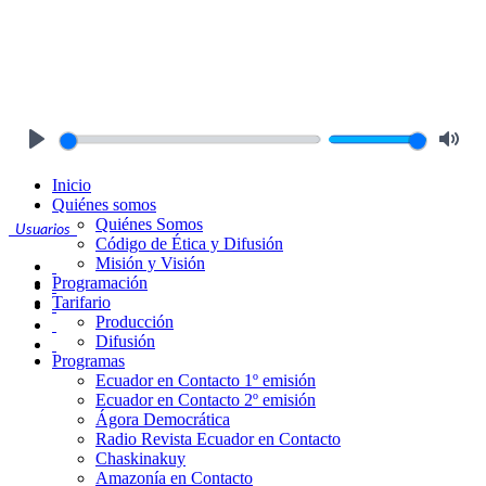
Play
Mute
Inicio
Quiénes somos
Quiénes Somos
Usuarios
Código de Ética y Difusión
Misión y Visión
Programación
Tarifario
Producción
Difusión
Programas
Ecuador en Contacto 1º emisión
Ecuador en Contacto 2º emisión
Ágora Democrática
Radio Revista Ecuador en Contacto
Chaskinakuy
Amazonía en Contacto