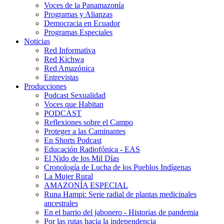
Voces de la Panamazonía
Programas y Alianzas
Democracia en Ecuador
Programas Especiales
Noticias
Red Informativa
Red Kichwa
Red Amazónica
Entrevistas
Producciones
Podcast Sexualidad
Voces que Habitan
PODCAST
Reflexiones sobre el Campo
Proteger a las Caminantes
En Shorts Podcast
Educación Radiofónica - EAS
El Nido de los Mil Días
Cronología de Lucha de los Pueblos Indígenas
La Mujer Rural
AMAZONÍA ESPECIAL
Runa Hampi: Serie radial de plantas medicinales
ancestrales
En el barrio del jabonero - Historias de pandemia
Por las rutas hacia la independencia