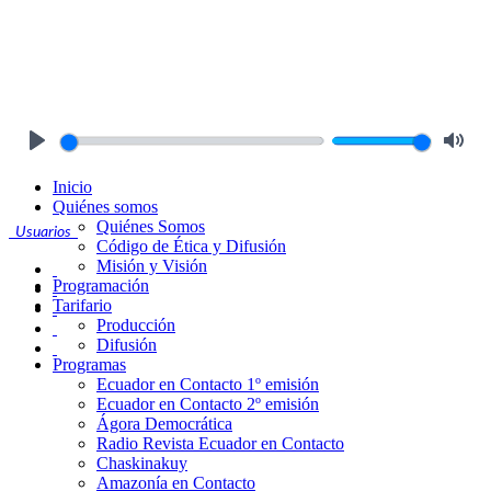
Play
Mute
Inicio
Quiénes somos
Quiénes Somos
Usuarios
Código de Ética y Difusión
Misión y Visión
Programación
Tarifario
Producción
Difusión
Programas
Ecuador en Contacto 1º emisión
Ecuador en Contacto 2º emisión
Ágora Democrática
Radio Revista Ecuador en Contacto
Chaskinakuy
Amazonía en Contacto