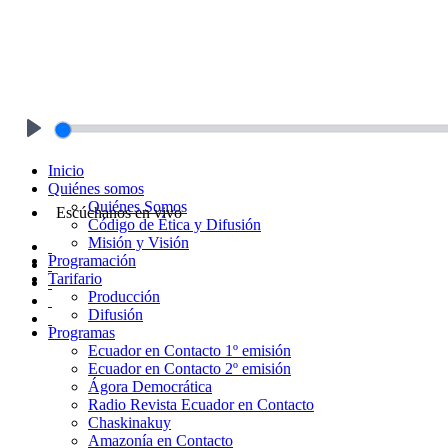
Play
Inicio
Quiénes somos
Quiénes Somos
Escúchanos en vivo
Código de Ética y Difusión
Misión y Visión
Programación
Tarifario
Producción
Difusión
Programas
Ecuador en Contacto 1º emisión
Ecuador en Contacto 2º emisión
Ágora Democrática
Radio Revista Ecuador en Contacto
Chaskinakuy
Amazonía en Contacto