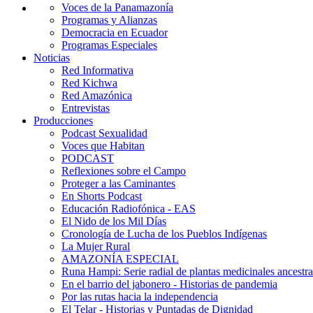
Voces de la Panamazonía
Programas y Alianzas
Democracia en Ecuador
Programas Especiales
Noticias
Red Informativa
Red Kichwa
Red Amazónica
Entrevistas
Producciones
Podcast Sexualidad
Voces que Habitan
PODCAST
Reflexiones sobre el Campo
Proteger a las Caminantes
En Shorts Podcast
Educación Radiofónica - EAS
El Nido de los Mil Días
Cronología de Lucha de los Pueblos Indígenas
La Mujer Rural
AMAZONÍA ESPECIAL
Runa Hampi: Serie radial de plantas medicinales ancestra
En el barrio del jabonero - Historias de pandemia
Por las rutas hacia la independencia
El Telar - Historias y Puntadas de Dignidad