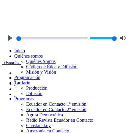
Play
Mute
Inicio
Quiénes somos
Quiénes Somos
Usuarios
Código de Ética y Difusión
Misión y Visión
Programación
Tarifario
Producción
Difusión
Programas
Ecuador en Contacto 1º emisión
Ecuador en Contacto 2º emisión
Ágora Democrática
Radio Revista Ecuador en Contacto
Chaskinakuy
Amazonía en Contacto