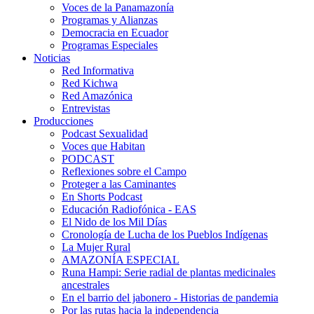
Voces de la Panamazonía
Programas y Alianzas
Democracia en Ecuador
Programas Especiales
Noticias
Red Informativa
Red Kichwa
Red Amazónica
Entrevistas
Producciones
Podcast Sexualidad
Voces que Habitan
PODCAST
Reflexiones sobre el Campo
Proteger a las Caminantes
En Shorts Podcast
Educación Radiofónica - EAS
El Nido de los Mil Días
Cronología de Lucha de los Pueblos Indígenas
La Mujer Rural
AMAZONÍA ESPECIAL
Runa Hampi: Serie radial de plantas medicinales
ancestrales
En el barrio del jabonero - Historias de pandemia
Por las rutas hacia la independencia