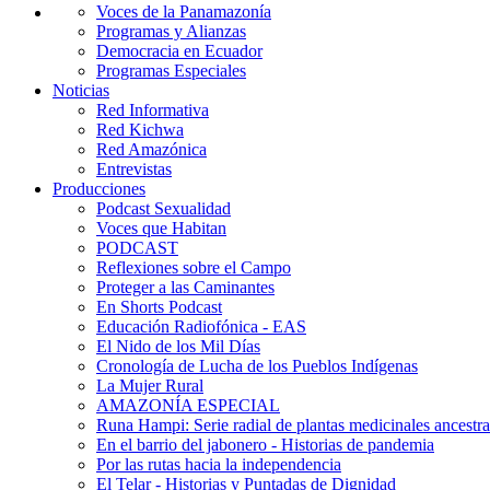
Voces de la Panamazonía
Programas y Alianzas
Democracia en Ecuador
Programas Especiales
Noticias
Red Informativa
Red Kichwa
Red Amazónica
Entrevistas
Producciones
Podcast Sexualidad
Voces que Habitan
PODCAST
Reflexiones sobre el Campo
Proteger a las Caminantes
En Shorts Podcast
Educación Radiofónica - EAS
El Nido de los Mil Días
Cronología de Lucha de los Pueblos Indígenas
La Mujer Rural
AMAZONÍA ESPECIAL
Runa Hampi: Serie radial de plantas medicinales ancestra
En el barrio del jabonero - Historias de pandemia
Por las rutas hacia la independencia
El Telar - Historias y Puntadas de Dignidad