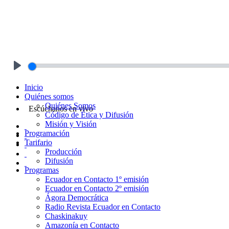
Play
Inicio
Quiénes somos
Quiénes Somos
Escúchanos en vivo
Código de Ética y Difusión
Misión y Visión
Programación
Tarifario
Producción
Difusión
Programas
Ecuador en Contacto 1º emisión
Ecuador en Contacto 2º emisión
Ágora Democrática
Radio Revista Ecuador en Contacto
Chaskinakuy
Amazonía en Contacto