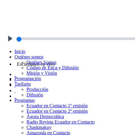
Play
Inicio
Quiénes somos
Quiénes Somos
Escúchanos en vivo
Código de Ética y Difusión
Misión y Visión
Programación
Tarifario
Producción
Difusión
Programas
Ecuador en Contacto 1º emisión
Ecuador en Contacto 2º emisión
Ágora Democrática
Radio Revista Ecuador en Contacto
Chaskinakuy
Amazonía en Contacto