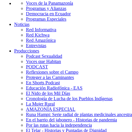
Voces de la Panamazonía
Programas y Alianzas
Democracia en Ecuador
Programas Especiales
Noticias
Red Informativa
Red Kichwa
Red Amazónica
Entrevistas
Producciones
Podcast Sexualidad
Voces que Habitan
PODCAST
Reflexiones sobre el Campo
Proteger a las Caminantes
En Shorts Podcast
Educación Radiofónica - EAS
El Nido de los Mil Días
Cronología de Lucha de los Pueblos Indígenas
La Mujer Rural
AMAZONÍA ESPECIAL
Runa Hampi: Serie radial de plantas medicinales ancestra
En el barrio del jabonero - Historias de pandemia
Por las rutas hacia la independencia
El Telar - Historias y Puntadas de Dignidad