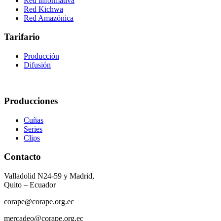
Red Informativa
Red Kichwa
Red Amazónica
Tarifario
Producción
Difusión
Producciones
Cuñas
Series
Clips
Contacto
Valladolid N24-59 y Madrid,
Quito – Ecuador
corape@corape.org.ec
mercadeo@corape.org.ec