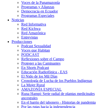
Voces de la Panamazonía
Programas y Alianzas
Democracia en Ecuador
Programas Especiales
Noticias
Red Informativa
Red Kichwa
Red Amazónica
Entrevistas
Producciones
Podcast Sexualidad
Voces que Habitan
PODCAST
Reflexiones sobre el Campo
Proteger a las Caminantes
En Shorts Podcast
Educación Radiofónica - EAS
El Nido de los Mil Días
Cronología de Lucha de los Pueblos Indígenas
La Mujer Rural
AMAZONÍA ESPECIAL
Runa Hampi: Serie radial de plantas medicinales
ancestrales
En el barrio del jabonero - Historias de pandemia
Por las rutas hacia la independencia