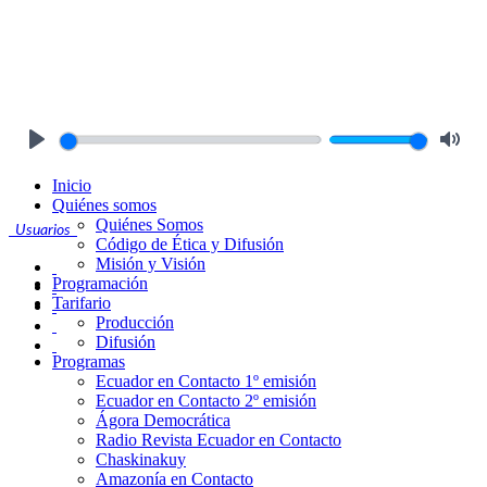
Play
Mute
Inicio
Quiénes somos
Quiénes Somos
Usuarios
Código de Ética y Difusión
Misión y Visión
Programación
Tarifario
Producción
Difusión
Programas
Ecuador en Contacto 1º emisión
Ecuador en Contacto 2º emisión
Ágora Democrática
Radio Revista Ecuador en Contacto
Chaskinakuy
Amazonía en Contacto