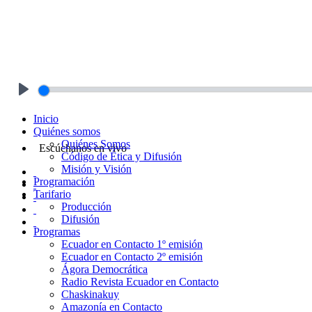
Play
Inicio
Quiénes somos
Quiénes Somos
Escúchanos en vivo
Código de Ética y Difusión
Misión y Visión
Programación
Tarifario
Producción
Difusión
Programas
Ecuador en Contacto 1º emisión
Ecuador en Contacto 2º emisión
Ágora Democrática
Radio Revista Ecuador en Contacto
Chaskinakuy
Amazonía en Contacto