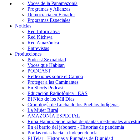
Voces de la Panamazonía
Programas y Alianzas
Democracia en Ecuador
Programas Especiales
Noticias
Red Informativa
Red Kichwa
Red Amazónica
Entrevistas
Producciones
Podcast Sexualidad
Voces que Habitan
PODCAST
Reflexiones sobre el Campo
Proteger a las Caminantes
En Shorts Podcast
Educación Radiofónica - EAS
El Nido de los Mil Días
Cronología de Lucha de los Pueblos Indígenas
La Mujer Rural
AMAZONÍA ESPECIAL
Runa Hampi: Serie radial de plantas medicinales ancestra
En el barrio del jabonero - Historias de pandemia
Por las rutas hacia la independencia
El Telar - Historias y Puntadas de Dignidad