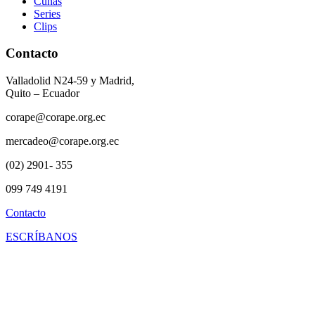
Cuñas
Series
Clips
Contacto
Valladolid N24-59 y Madrid,
Quito – Ecuador
corape@corape.org.ec
mercadeo@corape.org.ec
(02) 2901- 355
099 749 4191
Contacto
ESCRÍBANOS