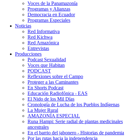
Voces de la Panamazonía
Programas y Alianzas
Democracia en Ecuador
Programas Especiales
Noticias
Red Informativa
Red Kichwa
Red Amazónica
Entrevistas
Producciones
Podcast Sexualidad
Voces que Habitan
PODCAST
Reflexiones sobre el Campo
Proteger a las Caminantes
En Shorts Podcast
Educación Radiofónica - EAS
El Nido de los Mil Días
Cronología de Lucha de los Pueblos Indígenas
La Mujer Rural
AMAZONÍA ESPECIAL
Runa Hampi: Serie radial de plantas medicinales
ancestrales
En el barrio del jabonero - Historias de pandemia
Por las rutas hacia la independencia