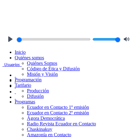
Play
Mute
Inicio
Quiénes somos
Quiénes Somos
Usuarios
Código de Ética y Difusión
Misión y Visión
Programación
Tarifario
Producción
Difusión
Programas
Ecuador en Contacto 1º emisión
Ecuador en Contacto 2º emisión
Ágora Democrática
Radio Revista Ecuador en Contacto
Chaskinakuy
Amazonía en Contacto