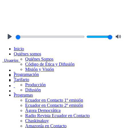
Play
Mute
Inicio
Quiénes somos
Quiénes Somos
Usuarios
Código de Ética y Difusión
Misión y Visión
Programación
Tarifario
Producción
Difusión
Programas
Ecuador en Contacto 1º emisión
Ecuador en Contacto 2º emisión
Ágora Democrática
Radio Revista Ecuador en Contacto
Chaskinakuy
Amazonía en Contacto