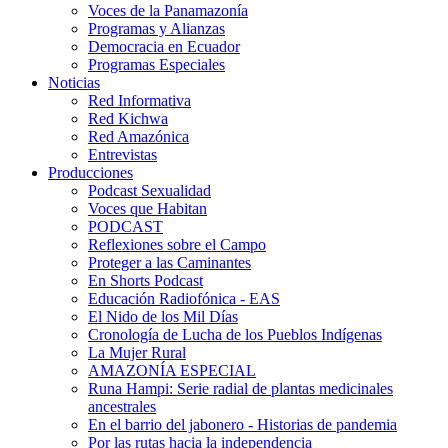
Voces de la Panamazonía
Programas y Alianzas
Democracia en Ecuador
Programas Especiales
Noticias
Red Informativa
Red Kichwa
Red Amazónica
Entrevistas
Producciones
Podcast Sexualidad
Voces que Habitan
PODCAST
Reflexiones sobre el Campo
Proteger a las Caminantes
En Shorts Podcast
Educación Radiofónica - EAS
El Nido de los Mil Días
Cronología de Lucha de los Pueblos Indígenas
La Mujer Rural
AMAZONÍA ESPECIAL
Runa Hampi: Serie radial de plantas medicinales
ancestrales
En el barrio del jabonero - Historias de pandemia
Por las rutas hacia la independencia