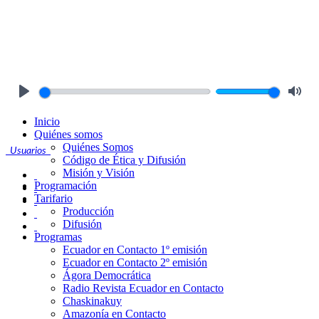
Play
Mute
Inicio
Quiénes somos
Quiénes Somos
Usuarios
Código de Ética y Difusión
Misión y Visión
Programación
Tarifario
Producción
Difusión
Programas
Ecuador en Contacto 1º emisión
Ecuador en Contacto 2º emisión
Ágora Democrática
Radio Revista Ecuador en Contacto
Chaskinakuy
Amazonía en Contacto