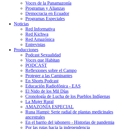
Voces de la Panamazonía
Programas y Alianzas
Democracia en Ecuador
Programas Especiales
Noticias
Red Informativa
Red Kichwa
Red Amazónica
Entrevistas
Producciones
Podcast Sexualidad
Voces que Habitan
PODCAST
Reflexiones sobre el Campo
Proteger a las Caminantes
En Shorts Podcast
Educación Radiofónica - EAS
El Nido de los Mil Días
Cronología de Lucha de los Pueblos Indígenas
La Mujer Rural
AMAZONÍA ESPECIAL
Runa Hampi: Serie radial de plantas medicinales
ancestrales
En el barrio del jabonero - Historias de pandemia
Por las rutas hacia la independencia