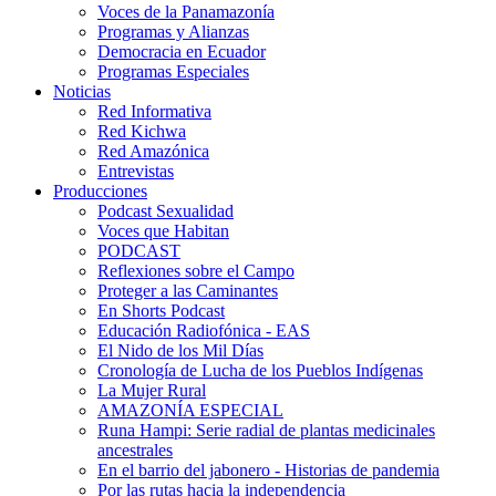
Voces de la Panamazonía
Programas y Alianzas
Democracia en Ecuador
Programas Especiales
Noticias
Red Informativa
Red Kichwa
Red Amazónica
Entrevistas
Producciones
Podcast Sexualidad
Voces que Habitan
PODCAST
Reflexiones sobre el Campo
Proteger a las Caminantes
En Shorts Podcast
Educación Radiofónica - EAS
El Nido de los Mil Días
Cronología de Lucha de los Pueblos Indígenas
La Mujer Rural
AMAZONÍA ESPECIAL
Runa Hampi: Serie radial de plantas medicinales
ancestrales
En el barrio del jabonero - Historias de pandemia
Por las rutas hacia la independencia