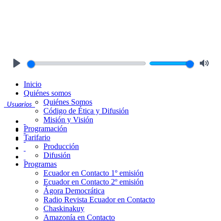
Play
Mute
Inicio
Quiénes somos
Quiénes Somos
Usuarios
Código de Ética y Difusión
Misión y Visión
Programación
Tarifario
Producción
Difusión
Programas
Ecuador en Contacto 1º emisión
Ecuador en Contacto 2º emisión
Ágora Democrática
Radio Revista Ecuador en Contacto
Chaskinakuy
Amazonía en Contacto