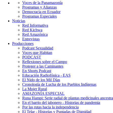
Voces de la Panamazonía
Programas y Alianzas
Democracia en Ecuador
Programas Especiales
Noticias
Red Informativa
Red Kichwa
Red Amazónica
Entrevistas
Producciones
Podcast Sexualidad
Voces que Habitan
PODCAST
Reflexiones sobre el Campo
Proteger a las Caminantes
En Shorts Podcast
Educación Radiofónica - EAS
El Nido de los Mil Días
Cronología de Lucha de los Pueblos Indígenas
La Mujer Rural
AMAZONÍA ESPECIAL
Runa Hampi: Serie radial de plantas medicinales ancestra
En el barrio del jabonero - Historias de pandemia
Por las rutas hacia la independencia
El Telar - Historias y Puntadas de Dignidad