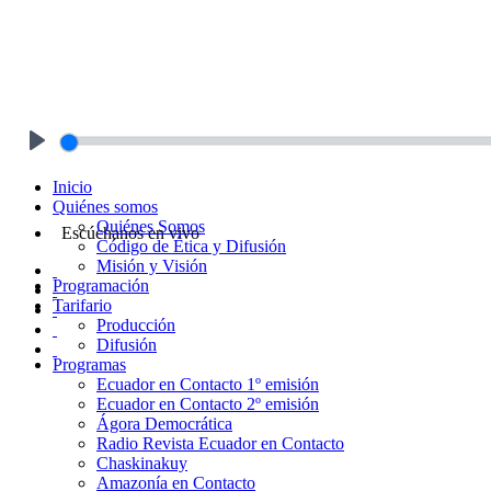
Play
Inicio
Quiénes somos
Quiénes Somos
Escúchanos en vivo
Código de Ética y Difusión
Misión y Visión
Programación
Tarifario
Producción
Difusión
Programas
Ecuador en Contacto 1º emisión
Ecuador en Contacto 2º emisión
Ágora Democrática
Radio Revista Ecuador en Contacto
Chaskinakuy
Amazonía en Contacto