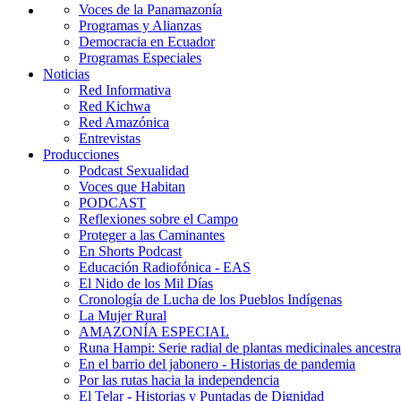
Voces de la Panamazonía
Programas y Alianzas
Democracia en Ecuador
Programas Especiales
Noticias
Red Informativa
Red Kichwa
Red Amazónica
Entrevistas
Producciones
Podcast Sexualidad
Voces que Habitan
PODCAST
Reflexiones sobre el Campo
Proteger a las Caminantes
En Shorts Podcast
Educación Radiofónica - EAS
El Nido de los Mil Días
Cronología de Lucha de los Pueblos Indígenas
La Mujer Rural
AMAZONÍA ESPECIAL
Runa Hampi: Serie radial de plantas medicinales ancestra
En el barrio del jabonero - Historias de pandemia
Por las rutas hacia la independencia
El Telar - Historias y Puntadas de Dignidad