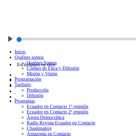
Play
Inicio
Quiénes somos
Quiénes Somos
Escúchanos en vivo
Código de Ética y Difusión
Misión y Visión
Programación
Tarifario
Producción
Difusión
Programas
Ecuador en Contacto 1º emisión
Ecuador en Contacto 2º emisión
Ágora Democrática
Radio Revista Ecuador en Contacto
Chaskinakuy
Amazonía en Contacto