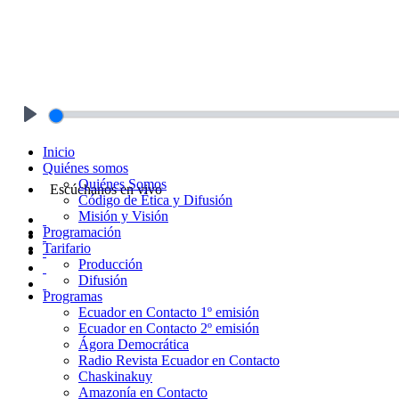
Play
Inicio
Quiénes somos
Quiénes Somos
Escúchanos en vivo
Código de Ética y Difusión
Misión y Visión
Programación
Tarifario
Producción
Difusión
Programas
Ecuador en Contacto 1º emisión
Ecuador en Contacto 2º emisión
Ágora Democrática
Radio Revista Ecuador en Contacto
Chaskinakuy
Amazonía en Contacto