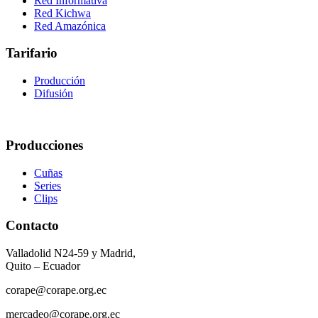
Red Informativa
Red Kichwa
Red Amazónica
Tarifario
Producción
Difusión
Producciones
Cuñas
Series
Clips
Contacto
Valladolid N24-59 y Madrid,
Quito – Ecuador
corape@corape.org.ec
mercadeo@corape.org.ec