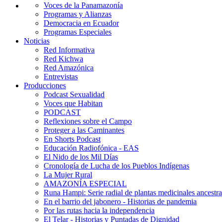
Voces de la Panamazonía
Programas y Alianzas
Democracia en Ecuador
Programas Especiales
Noticias
Red Informativa
Red Kichwa
Red Amazónica
Entrevistas
Producciones
Podcast Sexualidad
Voces que Habitan
PODCAST
Reflexiones sobre el Campo
Proteger a las Caminantes
En Shorts Podcast
Educación Radiofónica - EAS
El Nido de los Mil Días
Cronología de Lucha de los Pueblos Indígenas
La Mujer Rural
AMAZONÍA ESPECIAL
Runa Hampi: Serie radial de plantas medicinales ancestra
En el barrio del jabonero - Historias de pandemia
Por las rutas hacia la independencia
El Telar - Historias y Puntadas de Dignidad