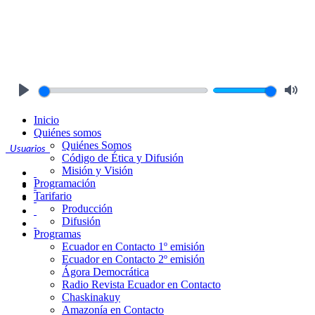
Play
Mute
Inicio
Quiénes somos
Quiénes Somos
Usuarios
Código de Ética y Difusión
Misión y Visión
Programación
Tarifario
Producción
Difusión
Programas
Ecuador en Contacto 1º emisión
Ecuador en Contacto 2º emisión
Ágora Democrática
Radio Revista Ecuador en Contacto
Chaskinakuy
Amazonía en Contacto