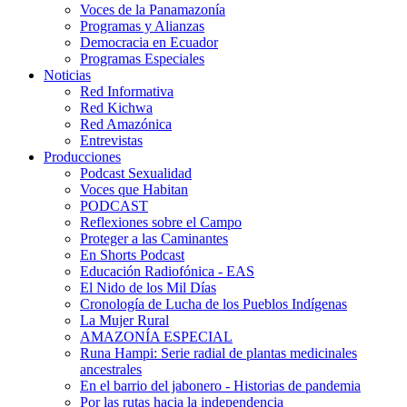
Voces de la Panamazonía
Programas y Alianzas
Democracia en Ecuador
Programas Especiales
Noticias
Red Informativa
Red Kichwa
Red Amazónica
Entrevistas
Producciones
Podcast Sexualidad
Voces que Habitan
PODCAST
Reflexiones sobre el Campo
Proteger a las Caminantes
En Shorts Podcast
Educación Radiofónica - EAS
El Nido de los Mil Días
Cronología de Lucha de los Pueblos Indígenas
La Mujer Rural
AMAZONÍA ESPECIAL
Runa Hampi: Serie radial de plantas medicinales
ancestrales
En el barrio del jabonero - Historias de pandemia
Por las rutas hacia la independencia