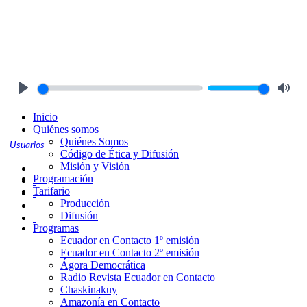
Play
Mute
Inicio
Quiénes somos
Quiénes Somos
Usuarios
Código de Ética y Difusión
Misión y Visión
Programación
Tarifario
Producción
Difusión
Programas
Ecuador en Contacto 1º emisión
Ecuador en Contacto 2º emisión
Ágora Democrática
Radio Revista Ecuador en Contacto
Chaskinakuy
Amazonía en Contacto