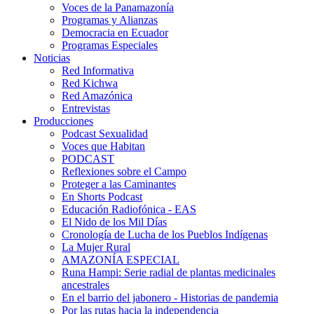
Voces de la Panamazonía
Programas y Alianzas
Democracia en Ecuador
Programas Especiales
Noticias
Red Informativa
Red Kichwa
Red Amazónica
Entrevistas
Producciones
Podcast Sexualidad
Voces que Habitan
PODCAST
Reflexiones sobre el Campo
Proteger a las Caminantes
En Shorts Podcast
Educación Radiofónica - EAS
El Nido de los Mil Días
Cronología de Lucha de los Pueblos Indígenas
La Mujer Rural
AMAZONÍA ESPECIAL
Runa Hampi: Serie radial de plantas medicinales
ancestrales
En el barrio del jabonero - Historias de pandemia
Por las rutas hacia la independencia