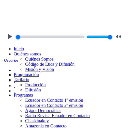
Play
Mute
Inicio
Quiénes somos
Quiénes Somos
Usuarios
Código de Ética y Difusión
Misión y Visión
Programación
Tarifario
Producción
Difusión
Programas
Ecuador en Contacto 1º emisión
Ecuador en Contacto 2º emisión
Ágora Democrática
Radio Revista Ecuador en Contacto
Chaskinakuy
Amazonía en Contacto