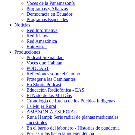
Voces de la Panamazonía
Programas y Alianzas
Democracia en Ecuador
Programas Especiales
Noticias
Red Informativa
Red Kichwa
Red Amazónica
Entrevistas
Producciones
Podcast Sexualidad
Voces que Habitan
PODCAST
Reflexiones sobre el Campo
Proteger a las Caminantes
En Shorts Podcast
Educación Radiofónica - EAS
El Nido de los Mil Días
Cronología de Lucha de los Pueblos Indígenas
La Mujer Rural
AMAZONÍA ESPECIAL
Runa Hampi: Serie radial de plantas medicinales
ancestrales
En el barrio del jabonero - Historias de pandemia
Por las rutas hacia la independencia