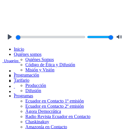
Play
Mute
Inicio
Quiénes somos
Quiénes Somos
Usuarios
Código de Ética y Difusión
Misión y Visión
Programación
Tarifario
Producción
Difusión
Programas
Ecuador en Contacto 1º emisión
Ecuador en Contacto 2º emisión
Ágora Democrática
Radio Revista Ecuador en Contacto
Chaskinakuy
Amazonía en Contacto