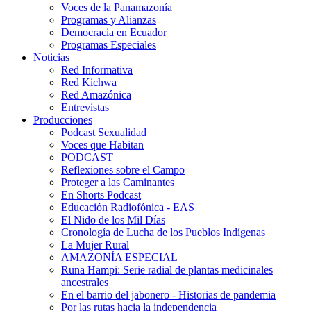
Voces de la Panamazonía
Programas y Alianzas
Democracia en Ecuador
Programas Especiales
Noticias
Red Informativa
Red Kichwa
Red Amazónica
Entrevistas
Producciones
Podcast Sexualidad
Voces que Habitan
PODCAST
Reflexiones sobre el Campo
Proteger a las Caminantes
En Shorts Podcast
Educación Radiofónica - EAS
El Nido de los Mil Días
Cronología de Lucha de los Pueblos Indígenas
La Mujer Rural
AMAZONÍA ESPECIAL
Runa Hampi: Serie radial de plantas medicinales
ancestrales
En el barrio del jabonero - Historias de pandemia
Por las rutas hacia la independencia