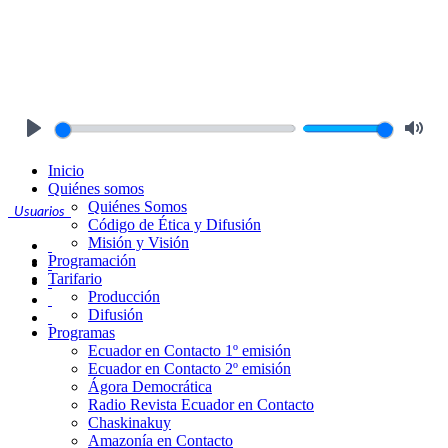
Play
Mute
Inicio
Quiénes somos
Quiénes Somos
Usuarios
Código de Ética y Difusión
Misión y Visión
Programación
Tarifario
Producción
Difusión
Programas
Ecuador en Contacto 1º emisión
Ecuador en Contacto 2º emisión
Ágora Democrática
Radio Revista Ecuador en Contacto
Chaskinakuy
Amazonía en Contacto