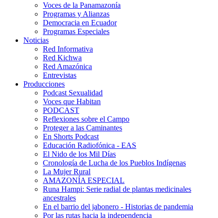
Voces de la Panamazonía
Programas y Alianzas
Democracia en Ecuador
Programas Especiales
Noticias
Red Informativa
Red Kichwa
Red Amazónica
Entrevistas
Producciones
Podcast Sexualidad
Voces que Habitan
PODCAST
Reflexiones sobre el Campo
Proteger a las Caminantes
En Shorts Podcast
Educación Radiofónica - EAS
El Nido de los Mil Días
Cronología de Lucha de los Pueblos Indígenas
La Mujer Rural
AMAZONÍA ESPECIAL
Runa Hampi: Serie radial de plantas medicinales
ancestrales
En el barrio del jabonero - Historias de pandemia
Por las rutas hacia la independencia