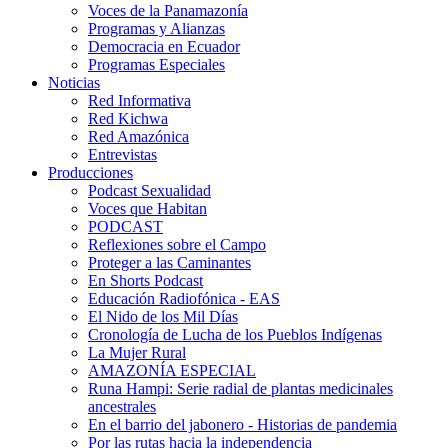
Voces de la Panamazonía
Programas y Alianzas
Democracia en Ecuador
Programas Especiales
Noticias
Red Informativa
Red Kichwa
Red Amazónica
Entrevistas
Producciones
Podcast Sexualidad
Voces que Habitan
PODCAST
Reflexiones sobre el Campo
Proteger a las Caminantes
En Shorts Podcast
Educación Radiofónica - EAS
El Nido de los Mil Días
Cronología de Lucha de los Pueblos Indígenas
La Mujer Rural
AMAZONÍA ESPECIAL
Runa Hampi: Serie radial de plantas medicinales
ancestrales
En el barrio del jabonero - Historias de pandemia
Por las rutas hacia la independencia