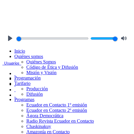
Play
Mute
Inicio
Quiénes somos
Quiénes Somos
Usuarios
Código de Ética y Difusión
Misión y Visión
Programación
Tarifario
Producción
Difusión
Programas
Ecuador en Contacto 1º emisión
Ecuador en Contacto 2º emisión
Ágora Democrática
Radio Revista Ecuador en Contacto
Chaskinakuy
Amazonía en Contacto