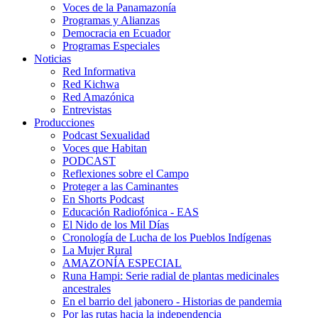
Voces de la Panamazonía
Programas y Alianzas
Democracia en Ecuador
Programas Especiales
Noticias
Red Informativa
Red Kichwa
Red Amazónica
Entrevistas
Producciones
Podcast Sexualidad
Voces que Habitan
PODCAST
Reflexiones sobre el Campo
Proteger a las Caminantes
En Shorts Podcast
Educación Radiofónica - EAS
El Nido de los Mil Días
Cronología de Lucha de los Pueblos Indígenas
La Mujer Rural
AMAZONÍA ESPECIAL
Runa Hampi: Serie radial de plantas medicinales
ancestrales
En el barrio del jabonero - Historias de pandemia
Por las rutas hacia la independencia