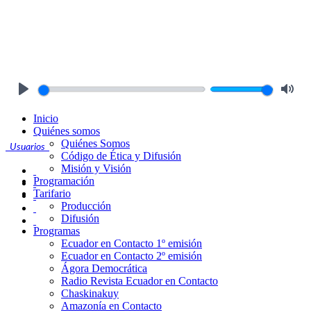
Play
Mute
Inicio
Quiénes somos
Quiénes Somos
Usuarios
Código de Ética y Difusión
Misión y Visión
Programación
Tarifario
Producción
Difusión
Programas
Ecuador en Contacto 1º emisión
Ecuador en Contacto 2º emisión
Ágora Democrática
Radio Revista Ecuador en Contacto
Chaskinakuy
Amazonía en Contacto