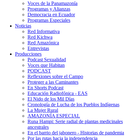
Voces de la Panamazonía
Programas y Alianzas
Democracia en Ecuador
Programas Especiales
Noticias
Red Informativa
Red Kichwa
Red Amazónica
Entrevistas
Producciones
Podcast Sexualidad
Voces que Habitan
PODCAST
Reflexiones sobre el Campo
Proteger a las Caminantes
En Shorts Podcast
Educación Radiofónica - EAS
El Nido de los Mil Días
Cronología de Lucha de los Pueblos Indígenas
La Mujer Rural
AMAZONÍA ESPECIAL
Runa Hampi: Serie radial de plantas medicinales
ancestrales
En el barrio del jabonero - Historias de pandemia
Por las rutas hacia la independencia