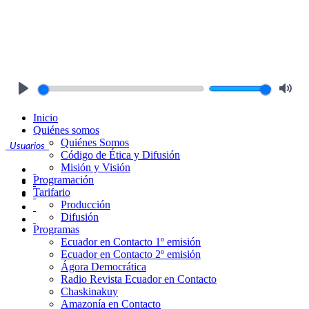
Play
Mute
Inicio
Quiénes somos
Quiénes Somos
Usuarios
Código de Ética y Difusión
Misión y Visión
Programación
Tarifario
Producción
Difusión
Programas
Ecuador en Contacto 1º emisión
Ecuador en Contacto 2º emisión
Ágora Democrática
Radio Revista Ecuador en Contacto
Chaskinakuy
Amazonía en Contacto