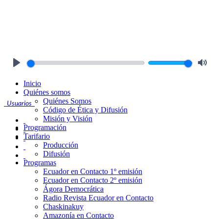
Play
Mute
Inicio
Quiénes somos
Quiénes Somos
Usuarios
Código de Ética y Difusión
Misión y Visión
Programación
Tarifario
Producción
Difusión
Programas
Ecuador en Contacto 1º emisión
Ecuador en Contacto 2º emisión
Ágora Democrática
Radio Revista Ecuador en Contacto
Chaskinakuy
Amazonía en Contacto