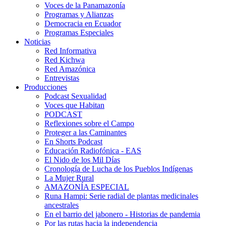
Voces de la Panamazonía
Programas y Alianzas
Democracia en Ecuador
Programas Especiales
Noticias
Red Informativa
Red Kichwa
Red Amazónica
Entrevistas
Producciones
Podcast Sexualidad
Voces que Habitan
PODCAST
Reflexiones sobre el Campo
Proteger a las Caminantes
En Shorts Podcast
Educación Radiofónica - EAS
El Nido de los Mil Días
Cronología de Lucha de los Pueblos Indígenas
La Mujer Rural
AMAZONÍA ESPECIAL
Runa Hampi: Serie radial de plantas medicinales
ancestrales
En el barrio del jabonero - Historias de pandemia
Por las rutas hacia la independencia