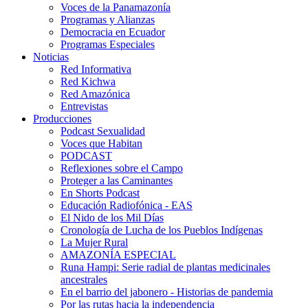
Voces de la Panamazonía
Programas y Alianzas
Democracia en Ecuador
Programas Especiales
Noticias
Red Informativa
Red Kichwa
Red Amazónica
Entrevistas
Producciones
Podcast Sexualidad
Voces que Habitan
PODCAST
Reflexiones sobre el Campo
Proteger a las Caminantes
En Shorts Podcast
Educación Radiofónica - EAS
El Nido de los Mil Días
Cronología de Lucha de los Pueblos Indígenas
La Mujer Rural
AMAZONÍA ESPECIAL
Runa Hampi: Serie radial de plantas medicinales
ancestrales
En el barrio del jabonero - Historias de pandemia
Por las rutas hacia la independencia