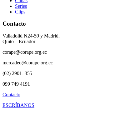
Cuñas
Series
Clips
Contacto
Valladolid N24-59 y Madrid,
Quito – Ecuador
corape@corape.org.ec
mercadeo@corape.org.ec
(02) 2901- 355
099 749 4191
Contacto
ESCRÍBANOS