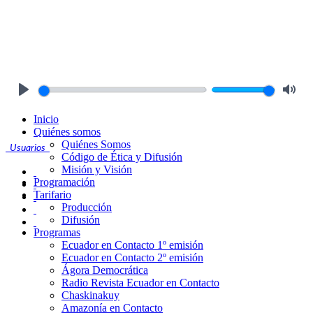
Play
Mute
Inicio
Quiénes somos
Quiénes Somos
Usuarios
Código de Ética y Difusión
Misión y Visión
Programación
Tarifario
Producción
Difusión
Programas
Ecuador en Contacto 1º emisión
Ecuador en Contacto 2º emisión
Ágora Democrática
Radio Revista Ecuador en Contacto
Chaskinakuy
Amazonía en Contacto