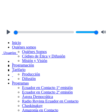
Play
Mute
Inicio
Quiénes somos
Quiénes Somos
Usuarios
Código de Ética y Difusión
Misión y Visión
Programación
Tarifario
Producción
Difusión
Programas
Ecuador en Contacto 1º emisión
Ecuador en Contacto 2º emisión
Ágora Democrática
Radio Revista Ecuador en Contacto
Chaskinakuy
Amazonía en Contacto