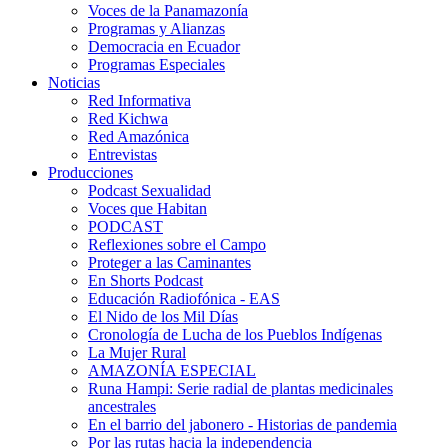
Voces de la Panamazonía
Programas y Alianzas
Democracia en Ecuador
Programas Especiales
Noticias
Red Informativa
Red Kichwa
Red Amazónica
Entrevistas
Producciones
Podcast Sexualidad
Voces que Habitan
PODCAST
Reflexiones sobre el Campo
Proteger a las Caminantes
En Shorts Podcast
Educación Radiofónica - EAS
El Nido de los Mil Días
Cronología de Lucha de los Pueblos Indígenas
La Mujer Rural
AMAZONÍA ESPECIAL
Runa Hampi: Serie radial de plantas medicinales
ancestrales
En el barrio del jabonero - Historias de pandemia
Por las rutas hacia la independencia