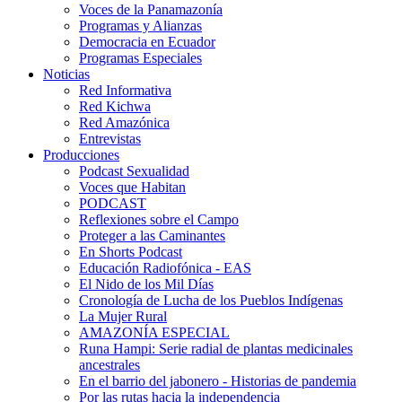
Voces de la Panamazonía
Programas y Alianzas
Democracia en Ecuador
Programas Especiales
Noticias
Red Informativa
Red Kichwa
Red Amazónica
Entrevistas
Producciones
Podcast Sexualidad
Voces que Habitan
PODCAST
Reflexiones sobre el Campo
Proteger a las Caminantes
En Shorts Podcast
Educación Radiofónica - EAS
El Nido de los Mil Días
Cronología de Lucha de los Pueblos Indígenas
La Mujer Rural
AMAZONÍA ESPECIAL
Runa Hampi: Serie radial de plantas medicinales
ancestrales
En el barrio del jabonero - Historias de pandemia
Por las rutas hacia la independencia