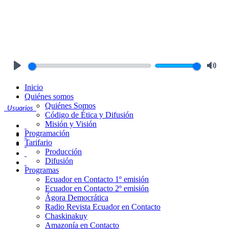
Play
Mute
Inicio
Quiénes somos
Quiénes Somos
Usuarios
Código de Ética y Difusión
Misión y Visión
Programación
Tarifario
Producción
Difusión
Programas
Ecuador en Contacto 1º emisión
Ecuador en Contacto 2º emisión
Ágora Democrática
Radio Revista Ecuador en Contacto
Chaskinakuy
Amazonía en Contacto