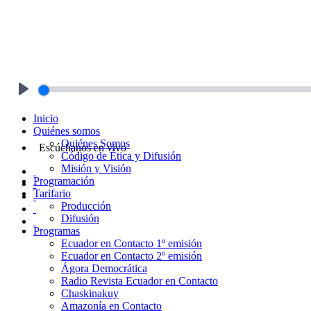
Play
Inicio
Quiénes somos
Quiénes Somos
Escúchanos en vivo
Código de Ética y Difusión
Misión y Visión
Programación
Tarifario
Producción
Difusión
Programas
Ecuador en Contacto 1º emisión
Ecuador en Contacto 2º emisión
Ágora Democrática
Radio Revista Ecuador en Contacto
Chaskinakuy
Amazonía en Contacto