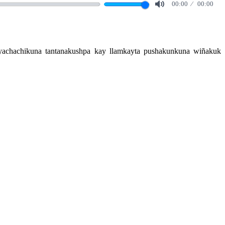
00:00
00:00
Mute
yachachikuna tantanakushpa kay llamkayta pushakunkuna wiñakuk