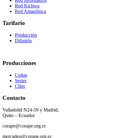
Red Informativa
Red Kichwa
Red Amazónica
Tarifario
Producción
Difusión
Producciones
Cuñas
Series
Clips
Contacto
Valladolid N24-59 y Madrid,
Quito – Ecuador
corape@corape.org.ec
mercadeo@corape.org.ec