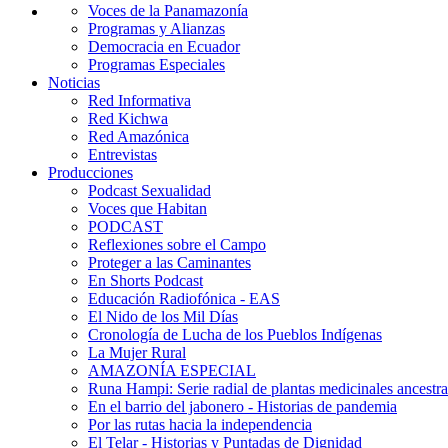
Voces de la Panamazonía
Programas y Alianzas
Democracia en Ecuador
Programas Especiales
Noticias
Red Informativa
Red Kichwa
Red Amazónica
Entrevistas
Producciones
Podcast Sexualidad
Voces que Habitan
PODCAST
Reflexiones sobre el Campo
Proteger a las Caminantes
En Shorts Podcast
Educación Radiofónica - EAS
El Nido de los Mil Días
Cronología de Lucha de los Pueblos Indígenas
La Mujer Rural
AMAZONÍA ESPECIAL
Runa Hampi: Serie radial de plantas medicinales ancestra
En el barrio del jabonero - Historias de pandemia
Por las rutas hacia la independencia
El Telar - Historias y Puntadas de Dignidad