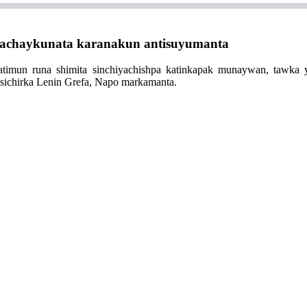
achaykunata karanakun antisuyumanta
imun runa shimita sinchiyachishpa katinkapak munaywan, tawka 
sichirka Lenin Grefa, Napo markamanta.