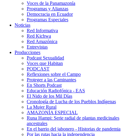
Voces de la Panamazonía
Programas y Alianzas
Democracia en Ecuador
Programas Especiales
Noticias
Red Informativa
Red Kichwa
Red Amazónica
Entrevistas
Producciones
Podcast Sexualidad
Voces que Habitan
PODCAST
Reflexiones sobre el Campo
Proteger a las Caminantes
En Shorts Podcast
Educación Radiofónica - EAS
El Nido de los Mil Días
Cronología de Lucha de los Pueblos Indígenas
La Mujer Rural
AMAZONÍA ESPECIAL
Runa Hampi: Serie radial de plantas medicinales
ancestrales
En el barrio del jabonero - Historias de pandemia
Por las rutas hacia la independencia