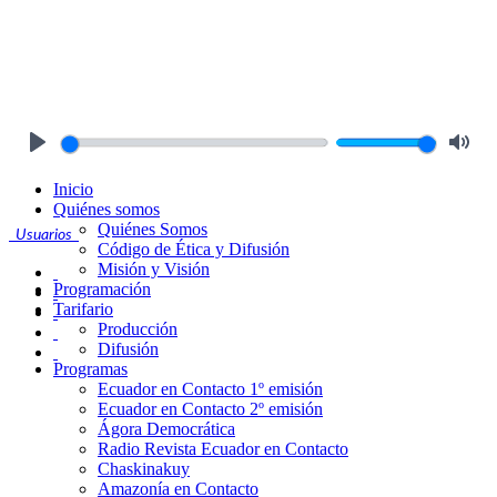
Play
Mute
Inicio
Quiénes somos
Quiénes Somos
Usuarios
Código de Ética y Difusión
Misión y Visión
Programación
Tarifario
Producción
Difusión
Programas
Ecuador en Contacto 1º emisión
Ecuador en Contacto 2º emisión
Ágora Democrática
Radio Revista Ecuador en Contacto
Chaskinakuy
Amazonía en Contacto