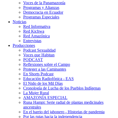
Voces de la Panamazonía
Programas y Alianzas
Democracia en Ecuador
Programas Especiales
Noticias
Red Informativa
Red Kichwa
Red Amazónica
Entrevistas
Producciones
Podcast Sexualidad
Voces que Habitan
PODCAST
Reflexiones sobre el Campo
Proteger a las Caminantes
En Shorts Podcast
Educación Radiofónica - EAS
El Nido de los Mil Días
Cronología de Lucha de los Pueblos Indígenas
La Mujer Rural
AMAZONÍA ESPECIAL
Runa Hampi: Serie radial de plantas medicinales
ancestrales
En el barrio del jabonero - Historias de pandemia
Por las rutas hacia la independencia