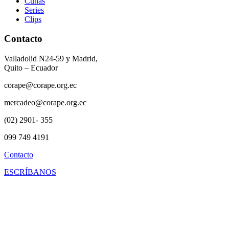
Cuñas
Series
Clips
Contacto
Valladolid N24-59 y Madrid,
Quito – Ecuador
corape@corape.org.ec
mercadeo@corape.org.ec
(02) 2901- 355
099 749 4191
Contacto
ESCRÍBANOS