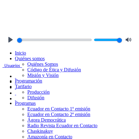
Play
Mute
Inicio
Quiénes somos
Quiénes Somos
Usuarios
Código de Ética y Difusión
Misión y Visión
Programación
Tarifario
Producción
Difusión
Programas
Ecuador en Contacto 1º emisión
Ecuador en Contacto 2º emisión
Ágora Democrática
Radio Revista Ecuador en Contacto
Chaskinakuy
Amazonía en Contacto