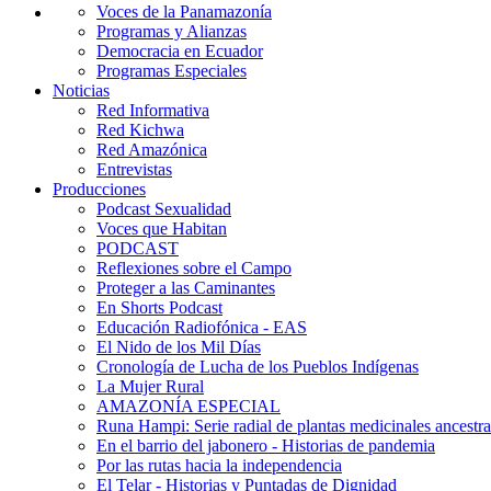
Voces de la Panamazonía
Programas y Alianzas
Democracia en Ecuador
Programas Especiales
Noticias
Red Informativa
Red Kichwa
Red Amazónica
Entrevistas
Producciones
Podcast Sexualidad
Voces que Habitan
PODCAST
Reflexiones sobre el Campo
Proteger a las Caminantes
En Shorts Podcast
Educación Radiofónica - EAS
El Nido de los Mil Días
Cronología de Lucha de los Pueblos Indígenas
La Mujer Rural
AMAZONÍA ESPECIAL
Runa Hampi: Serie radial de plantas medicinales ancestra
En el barrio del jabonero - Historias de pandemia
Por las rutas hacia la independencia
El Telar - Historias y Puntadas de Dignidad