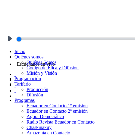
Play
Inicio
Quiénes somos
Quiénes Somos
Escúchanos en vivo
Código de Ética y Difusión
Misión y Visión
Programación
Tarifario
Producción
Difusión
Programas
Ecuador en Contacto 1º emisión
Ecuador en Contacto 2º emisión
Ágora Democrática
Radio Revista Ecuador en Contacto
Chaskinakuy
Amazonía en Contacto