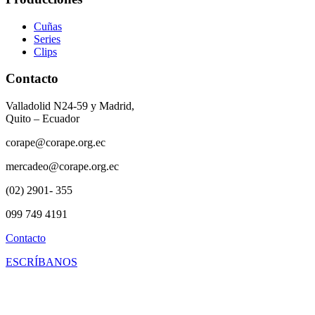
Cuñas
Series
Clips
Contacto
Valladolid N24-59 y Madrid,
Quito – Ecuador
corape@corape.org.ec
mercadeo@corape.org.ec
(02) 2901- 355
099 749 4191
Contacto
ESCRÍBANOS