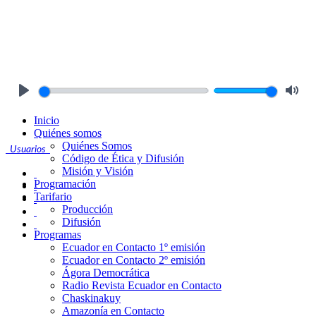
Play
Mute
Inicio
Quiénes somos
Quiénes Somos
Usuarios
Código de Ética y Difusión
Misión y Visión
Programación
Tarifario
Producción
Difusión
Programas
Ecuador en Contacto 1º emisión
Ecuador en Contacto 2º emisión
Ágora Democrática
Radio Revista Ecuador en Contacto
Chaskinakuy
Amazonía en Contacto