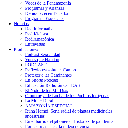
Voces de la Panamazonía
Programas y Alianzas
Democracia en Ecuador
Programas Especiales
Noticias
Red Informativa
Red Kichwa
Red Amazónica
Entrevistas
Producciones
Podcast Sexualidad
Voces que Habitan
PODCAST
Reflexiones sobre el Campo
Proteger a las Caminantes
En Shorts Podcast
Educación Radiofónica - EAS
El Nido de los Mil Días
Cronología de Lucha de los Pueblos Indígenas
La Mujer Rural
AMAZONÍA ESPECIAL
Runa Hampi: Serie radial de plantas medicinales
ancestrales
En el barrio del jabonero - Historias de pandemia
Por las rutas hacia la independencia