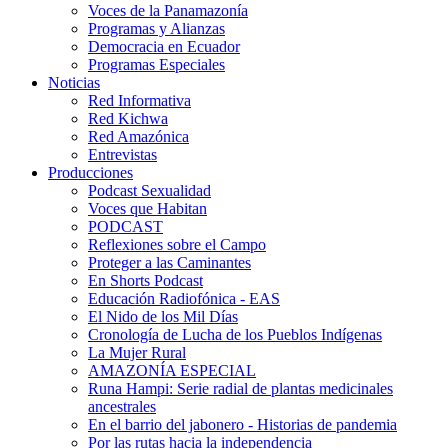
Voces de la Panamazonía
Programas y Alianzas
Democracia en Ecuador
Programas Especiales
Noticias
Red Informativa
Red Kichwa
Red Amazónica
Entrevistas
Producciones
Podcast Sexualidad
Voces que Habitan
PODCAST
Reflexiones sobre el Campo
Proteger a las Caminantes
En Shorts Podcast
Educación Radiofónica - EAS
El Nido de los Mil Días
Cronología de Lucha de los Pueblos Indígenas
La Mujer Rural
AMAZONÍA ESPECIAL
Runa Hampi: Serie radial de plantas medicinales
ancestrales
En el barrio del jabonero - Historias de pandemia
Por las rutas hacia la independencia