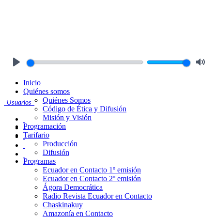
Play
Mute
Inicio
Quiénes somos
Quiénes Somos
Usuarios
Código de Ética y Difusión
Misión y Visión
Programación
Tarifario
Producción
Difusión
Programas
Ecuador en Contacto 1º emisión
Ecuador en Contacto 2º emisión
Ágora Democrática
Radio Revista Ecuador en Contacto
Chaskinakuy
Amazonía en Contacto