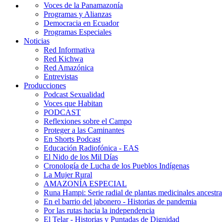
Voces de la Panamazonía
Programas y Alianzas
Democracia en Ecuador
Programas Especiales
Noticias
Red Informativa
Red Kichwa
Red Amazónica
Entrevistas
Producciones
Podcast Sexualidad
Voces que Habitan
PODCAST
Reflexiones sobre el Campo
Proteger a las Caminantes
En Shorts Podcast
Educación Radiofónica - EAS
El Nido de los Mil Días
Cronología de Lucha de los Pueblos Indígenas
La Mujer Rural
AMAZONÍA ESPECIAL
Runa Hampi: Serie radial de plantas medicinales ancestra
En el barrio del jabonero - Historias de pandemia
Por las rutas hacia la independencia
El Telar - Historias y Puntadas de Dignidad