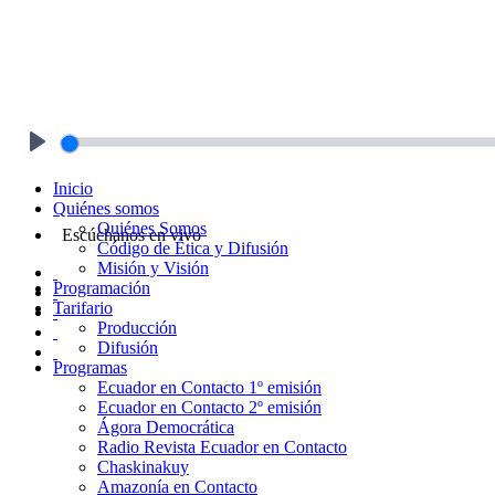
Play
Inicio
Quiénes somos
Quiénes Somos
Escúchanos en vivo
Código de Ética y Difusión
Misión y Visión
Programación
Tarifario
Producción
Difusión
Programas
Ecuador en Contacto 1º emisión
Ecuador en Contacto 2º emisión
Ágora Democrática
Radio Revista Ecuador en Contacto
Chaskinakuy
Amazonía en Contacto