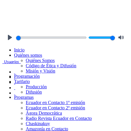
Play
Mute
Inicio
Quiénes somos
Quiénes Somos
Usuarios
Código de Ética y Difusión
Misión y Visión
Programación
Tarifario
Producción
Difusión
Programas
Ecuador en Contacto 1º emisión
Ecuador en Contacto 2º emisión
Ágora Democrática
Radio Revista Ecuador en Contacto
Chaskinakuy
Amazonía en Contacto