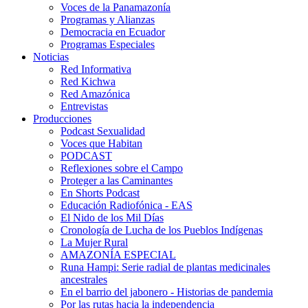
Voces de la Panamazonía
Programas y Alianzas
Democracia en Ecuador
Programas Especiales
Noticias
Red Informativa
Red Kichwa
Red Amazónica
Entrevistas
Producciones
Podcast Sexualidad
Voces que Habitan
PODCAST
Reflexiones sobre el Campo
Proteger a las Caminantes
En Shorts Podcast
Educación Radiofónica - EAS
El Nido de los Mil Días
Cronología de Lucha de los Pueblos Indígenas
La Mujer Rural
AMAZONÍA ESPECIAL
Runa Hampi: Serie radial de plantas medicinales
ancestrales
En el barrio del jabonero - Historias de pandemia
Por las rutas hacia la independencia