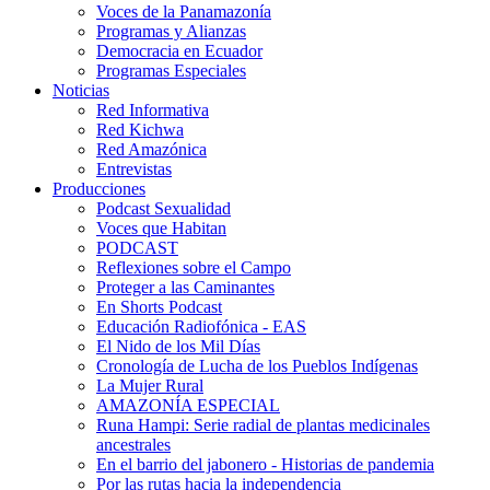
Voces de la Panamazonía
Programas y Alianzas
Democracia en Ecuador
Programas Especiales
Noticias
Red Informativa
Red Kichwa
Red Amazónica
Entrevistas
Producciones
Podcast Sexualidad
Voces que Habitan
PODCAST
Reflexiones sobre el Campo
Proteger a las Caminantes
En Shorts Podcast
Educación Radiofónica - EAS
El Nido de los Mil Días
Cronología de Lucha de los Pueblos Indígenas
La Mujer Rural
AMAZONÍA ESPECIAL
Runa Hampi: Serie radial de plantas medicinales
ancestrales
En el barrio del jabonero - Historias de pandemia
Por las rutas hacia la independencia