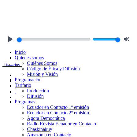
Play
Mute
Inicio
Quiénes somos
Quiénes Somos
Usuarios
Código de Ética y Difusión
Misión y Visión
Programación
Tarifario
Producción
Difusión
Programas
Ecuador en Contacto 1º emisión
Ecuador en Contacto 2º emisión
Ágora Democrática
Radio Revista Ecuador en Contacto
Chaskinakuy
Amazonía en Contacto