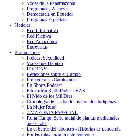
Voces de la Panamazonía
Programas y Alianzas
Democracia en Ecuador
Programas Especiales
Noticias
Red Informativa
Red Kichwa
Red Amazónica
Entrevistas
Producciones
Podcast Sexualidad
Voces que Habitan
PODCAST
Reflexiones sobre el Campo
Proteger a las Caminantes
En Shorts Podcast
Educación Radiofónica - EAS
El Nido de los Mil Días
Cronología de Lucha de los Pueblos Indígenas
La Mujer Rural
AMAZONÍA ESPECIAL
Runa Hampi: Serie radial de plantas medicinales
ancestrales
En el barrio del jabonero - Historias de pandemia
Por las rutas hacia la independencia