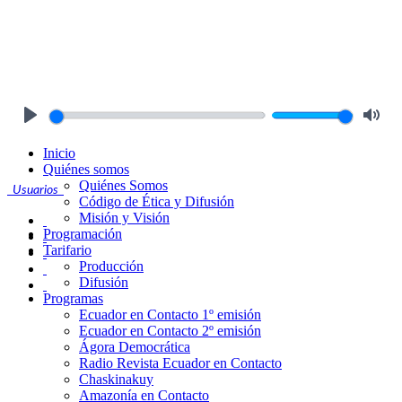
Play
Mute
Inicio
Quiénes somos
Quiénes Somos
Usuarios
Código de Ética y Difusión
Misión y Visión
Programación
Tarifario
Producción
Difusión
Programas
Ecuador en Contacto 1º emisión
Ecuador en Contacto 2º emisión
Ágora Democrática
Radio Revista Ecuador en Contacto
Chaskinakuy
Amazonía en Contacto