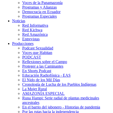
Voces de la Panamazonía
Programas y Alianzas
Democracia en Ecuador
Programas Especiales
Noticias
Red Informativa
Red Kichwa
Red Amazónica
Entrevistas
Producciones
Podcast Sexualidad
Voces que Habitan
PODCAST
Reflexiones sobre el Campo
Proteger a las Caminantes
En Shorts Podcast
Educación Radiofónica - EAS
El Nido de los Mil Días
Cronología de Lucha de los Pueblos Indígenas
La Mujer Rural
AMAZONÍA ESPECIAL
Runa Hampi: Serie radial de plantas medicinales
ancestrales
En el barrio del jabonero - Historias de pandemia
Por las rutas hacia la independencia