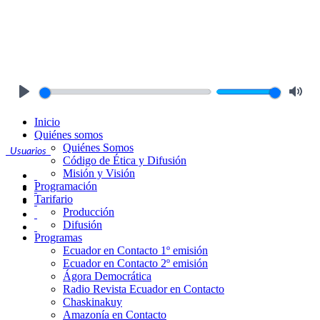
Play
Mute
Inicio
Quiénes somos
Quiénes Somos
Usuarios
Código de Ética y Difusión
Misión y Visión
Programación
Tarifario
Producción
Difusión
Programas
Ecuador en Contacto 1º emisión
Ecuador en Contacto 2º emisión
Ágora Democrática
Radio Revista Ecuador en Contacto
Chaskinakuy
Amazonía en Contacto