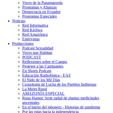
Voces de la Panamazonía
Programas y Alianzas
Democracia en Ecuador
Programas Especiales
Noticias
Red Informativa
Red Kichwa
Red Amazónica
Entrevistas
Producciones
Podcast Sexualidad
Voces que Habitan
PODCAST
Reflexiones sobre el Campo
Proteger a las Caminantes
En Shorts Podcast
Educación Radiofónica - EAS
El Nido de los Mil Días
Cronología de Lucha de los Pueblos Indígenas
La Mujer Rural
AMAZONÍA ESPECIAL
Runa Hampi: Serie radial de plantas medicinales
ancestrales
En el barrio del jabonero - Historias de pandemia
Por las rutas hacia la independencia