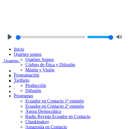
Play
Mute
Inicio
Quiénes somos
Quiénes Somos
Usuarios
Código de Ética y Difusión
Misión y Visión
Programación
Tarifario
Producción
Difusión
Programas
Ecuador en Contacto 1º emisión
Ecuador en Contacto 2º emisión
Ágora Democrática
Radio Revista Ecuador en Contacto
Chaskinakuy
Amazonía en Contacto