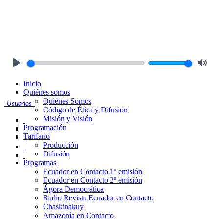
Play
Mute
Inicio
Quiénes somos
Quiénes Somos
Usuarios
Código de Ética y Difusión
Misión y Visión
Programación
Tarifario
Producción
Difusión
Programas
Ecuador en Contacto 1º emisión
Ecuador en Contacto 2º emisión
Ágora Democrática
Radio Revista Ecuador en Contacto
Chaskinakuy
Amazonía en Contacto