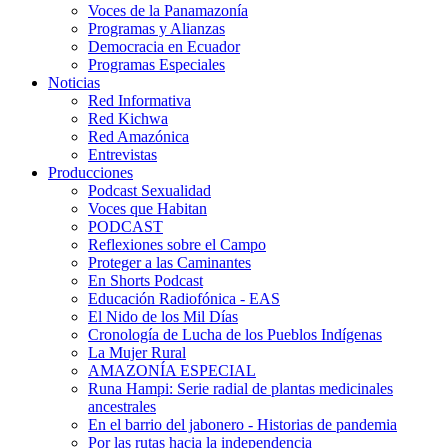
Voces de la Panamazonía
Programas y Alianzas
Democracia en Ecuador
Programas Especiales
Noticias
Red Informativa
Red Kichwa
Red Amazónica
Entrevistas
Producciones
Podcast Sexualidad
Voces que Habitan
PODCAST
Reflexiones sobre el Campo
Proteger a las Caminantes
En Shorts Podcast
Educación Radiofónica - EAS
El Nido de los Mil Días
Cronología de Lucha de los Pueblos Indígenas
La Mujer Rural
AMAZONÍA ESPECIAL
Runa Hampi: Serie radial de plantas medicinales
ancestrales
En el barrio del jabonero - Historias de pandemia
Por las rutas hacia la independencia