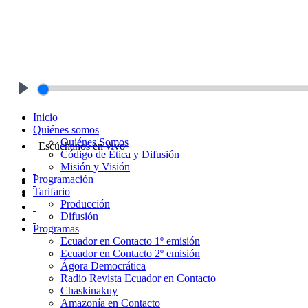
Play
Inicio
Quiénes somos
Quiénes Somos
Escúchanos en vivo
Código de Ética y Difusión
Misión y Visión
Programación
Tarifario
Producción
Difusión
Programas
Ecuador en Contacto 1º emisión
Ecuador en Contacto 2º emisión
Ágora Democrática
Radio Revista Ecuador en Contacto
Chaskinakuy
Amazonía en Contacto