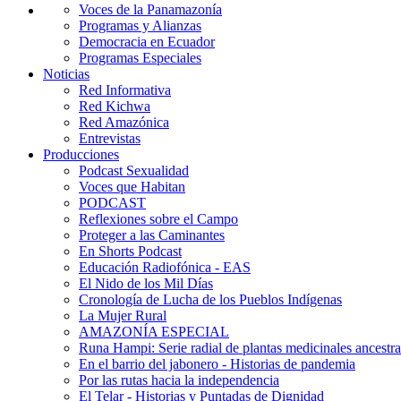
Voces de la Panamazonía
Programas y Alianzas
Democracia en Ecuador
Programas Especiales
Noticias
Red Informativa
Red Kichwa
Red Amazónica
Entrevistas
Producciones
Podcast Sexualidad
Voces que Habitan
PODCAST
Reflexiones sobre el Campo
Proteger a las Caminantes
En Shorts Podcast
Educación Radiofónica - EAS
El Nido de los Mil Días
Cronología de Lucha de los Pueblos Indígenas
La Mujer Rural
AMAZONÍA ESPECIAL
Runa Hampi: Serie radial de plantas medicinales ancestra
En el barrio del jabonero - Historias de pandemia
Por las rutas hacia la independencia
El Telar - Historias y Puntadas de Dignidad