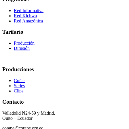
Red Informativa
Red Kichwa
Red Amazónica
Tarifario
Producción
Difusión
Producciones
Cuñas
Series
Clips
Contacto
Valladolid N24-59 y Madrid,
Quito – Ecuador
corape@corape.org.ec