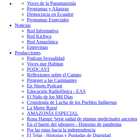
Voces de la Panamazonía
Programas y Alianzas
Democracia en Ecuador
Programas Especiales
Noticias
Red Informativa
Red Kichwa
Red Amazónica
Entrevistas
Producciones
Podcast Sexualidad
Voces que Habitan
PODCAST
Reflexiones sobre el Campo
Proteger a las Caminantes
En Shorts Podcast
Educación Radiofónica - EAS
El Nido de los Mil Días
Cronología de Lucha de los Pueblos Indígenas
La Mujer Rural
AMAZONÍA ESPECIAL
Runa Hampi: Serie radial de plantas medicinales ancestra
En el barrio del jabonero - Historias de pandemia
Por las rutas hacia la independencia
El Telar - Historias y Puntadas de Dignidad