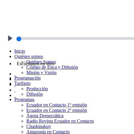
Play
Inicio
Quiénes somos
Quiénes Somos
Escúchanos en vivo
Código de Ética y Difusión
Misión y Visión
Programación
Tarifario
Producción
Difusión
Programas
Ecuador en Contacto 1º emisión
Ecuador en Contacto 2º emisión
Ágora Democrática
Radio Revista Ecuador en Contacto
Chaskinakuy
Amazonía en Contacto