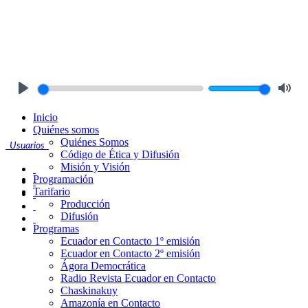
Play
Mute
Inicio
Quiénes somos
Quiénes Somos
Usuarios
Código de Ética y Difusión
Misión y Visión
Programación
Tarifario
Producción
Difusión
Programas
Ecuador en Contacto 1º emisión
Ecuador en Contacto 2º emisión
Ágora Democrática
Radio Revista Ecuador en Contacto
Chaskinakuy
Amazonía en Contacto