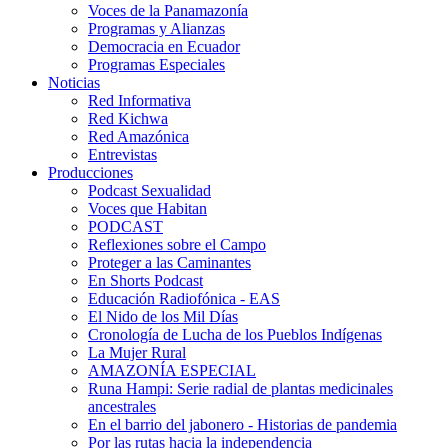
Voces de la Panamazonía
Programas y Alianzas
Democracia en Ecuador
Programas Especiales
Noticias
Red Informativa
Red Kichwa
Red Amazónica
Entrevistas
Producciones
Podcast Sexualidad
Voces que Habitan
PODCAST
Reflexiones sobre el Campo
Proteger a las Caminantes
En Shorts Podcast
Educación Radiofónica - EAS
El Nido de los Mil Días
Cronología de Lucha de los Pueblos Indígenas
La Mujer Rural
AMAZONÍA ESPECIAL
Runa Hampi: Serie radial de plantas medicinales
ancestrales
En el barrio del jabonero - Historias de pandemia
Por las rutas hacia la independencia