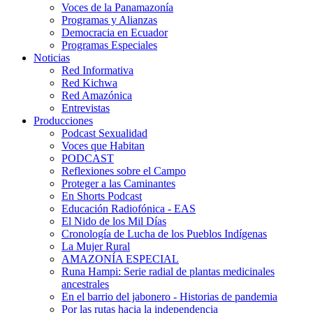
Voces de la Panamazonía
Programas y Alianzas
Democracia en Ecuador
Programas Especiales
Noticias
Red Informativa
Red Kichwa
Red Amazónica
Entrevistas
Producciones
Podcast Sexualidad
Voces que Habitan
PODCAST
Reflexiones sobre el Campo
Proteger a las Caminantes
En Shorts Podcast
Educación Radiofónica - EAS
El Nido de los Mil Días
Cronología de Lucha de los Pueblos Indígenas
La Mujer Rural
AMAZONÍA ESPECIAL
Runa Hampi: Serie radial de plantas medicinales
ancestrales
En el barrio del jabonero - Historias de pandemia
Por las rutas hacia la independencia