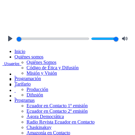
Play
Mute
Inicio
Quiénes somos
Quiénes Somos
Usuarios
Código de Ética y Difusión
Misión y Visión
Programación
Tarifario
Producción
Difusión
Programas
Ecuador en Contacto 1º emisión
Ecuador en Contacto 2º emisión
Ágora Democrática
Radio Revista Ecuador en Contacto
Chaskinakuy
Amazonía en Contacto