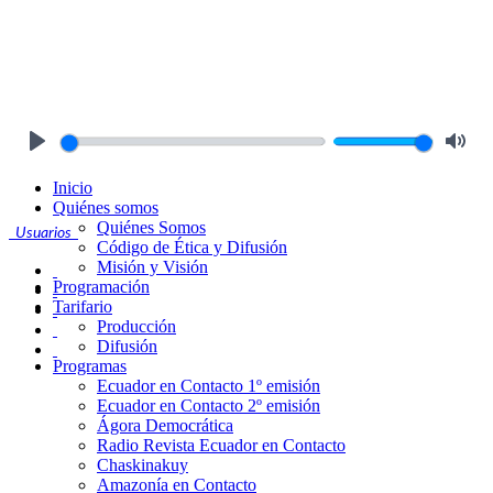
Play
Mute
Inicio
Quiénes somos
Quiénes Somos
Usuarios
Código de Ética y Difusión
Misión y Visión
Programación
Tarifario
Producción
Difusión
Programas
Ecuador en Contacto 1º emisión
Ecuador en Contacto 2º emisión
Ágora Democrática
Radio Revista Ecuador en Contacto
Chaskinakuy
Amazonía en Contacto