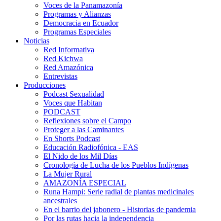
Voces de la Panamazonía
Programas y Alianzas
Democracia en Ecuador
Programas Especiales
Noticias
Red Informativa
Red Kichwa
Red Amazónica
Entrevistas
Producciones
Podcast Sexualidad
Voces que Habitan
PODCAST
Reflexiones sobre el Campo
Proteger a las Caminantes
En Shorts Podcast
Educación Radiofónica - EAS
El Nido de los Mil Días
Cronología de Lucha de los Pueblos Indígenas
La Mujer Rural
AMAZONÍA ESPECIAL
Runa Hampi: Serie radial de plantas medicinales
ancestrales
En el barrio del jabonero - Historias de pandemia
Por las rutas hacia la independencia