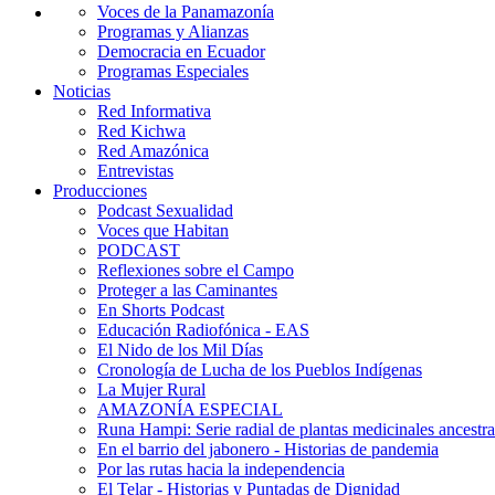
Voces de la Panamazonía
Programas y Alianzas
Democracia en Ecuador
Programas Especiales
Noticias
Red Informativa
Red Kichwa
Red Amazónica
Entrevistas
Producciones
Podcast Sexualidad
Voces que Habitan
PODCAST
Reflexiones sobre el Campo
Proteger a las Caminantes
En Shorts Podcast
Educación Radiofónica - EAS
El Nido de los Mil Días
Cronología de Lucha de los Pueblos Indígenas
La Mujer Rural
AMAZONÍA ESPECIAL
Runa Hampi: Serie radial de plantas medicinales ancestra
En el barrio del jabonero - Historias de pandemia
Por las rutas hacia la independencia
El Telar - Historias y Puntadas de Dignidad