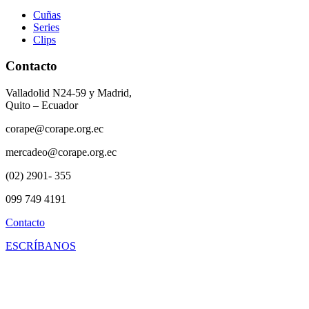
Cuñas
Series
Clips
Contacto
Valladolid N24-59 y Madrid,
Quito – Ecuador
corape@corape.org.ec
mercadeo@corape.org.ec
(02) 2901- 355
099 749 4191
Contacto
ESCRÍBANOS