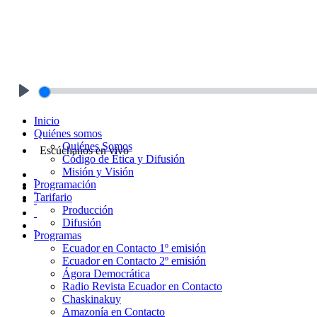
Play
Inicio
Quiénes somos
Quiénes Somos
Escúchanos en vivo
Código de Ética y Difusión
Misión y Visión
Programación
Tarifario
Producción
Difusión
Programas
Ecuador en Contacto 1º emisión
Ecuador en Contacto 2º emisión
Ágora Democrática
Radio Revista Ecuador en Contacto
Chaskinakuy
Amazonía en Contacto