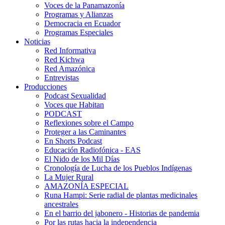
Voces de la Panamazonía
Programas y Alianzas
Democracia en Ecuador
Programas Especiales
Noticias
Red Informativa
Red Kichwa
Red Amazónica
Entrevistas
Producciones
Podcast Sexualidad
Voces que Habitan
PODCAST
Reflexiones sobre el Campo
Proteger a las Caminantes
En Shorts Podcast
Educación Radiofónica - EAS
El Nido de los Mil Días
Cronología de Lucha de los Pueblos Indígenas
La Mujer Rural
AMAZONÍA ESPECIAL
Runa Hampi: Serie radial de plantas medicinales
ancestrales
En el barrio del jabonero - Historias de pandemia
Por las rutas hacia la independencia