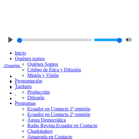
Play
Mute
Inicio
Quiénes somos
Quiénes Somos
Usuarios
Código de Ética y Difusión
Misión y Visión
Programación
Tarifario
Producción
Difusión
Programas
Ecuador en Contacto 1º emisión
Ecuador en Contacto 2º emisión
Ágora Democrática
Radio Revista Ecuador en Contacto
Chaskinakuy
Amazonía en Contacto