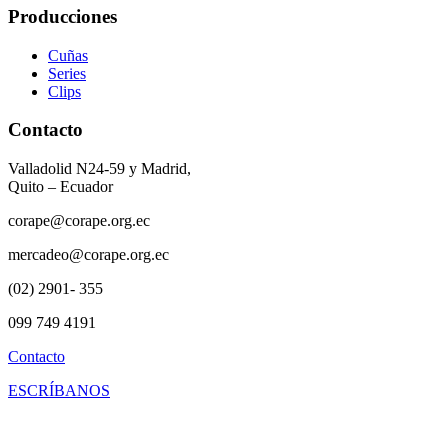
Producciones
Cuñas
Series
Clips
Contacto
Valladolid N24-59 y Madrid,
Quito – Ecuador
corape@corape.org.ec
mercadeo@corape.org.ec
(02) 2901- 355
099 749 4191
Contacto
ESCRÍBANOS