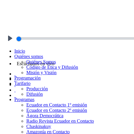
Play
Inicio
Quiénes somos
Quiénes Somos
Escúchanos en vivo
Código de Ética y Difusión
Misión y Visión
Programación
Tarifario
Producción
Difusión
Programas
Ecuador en Contacto 1º emisión
Ecuador en Contacto 2º emisión
Ágora Democrática
Radio Revista Ecuador en Contacto
Chaskinakuy
Amazonía en Contacto