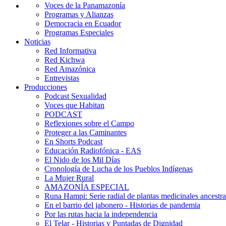
Voces de la Panamazonía
Programas y Alianzas
Democracia en Ecuador
Programas Especiales
Noticias
Red Informativa
Red Kichwa
Red Amazónica
Entrevistas
Producciones
Podcast Sexualidad
Voces que Habitan
PODCAST
Reflexiones sobre el Campo
Proteger a las Caminantes
En Shorts Podcast
Educación Radiofónica - EAS
El Nido de los Mil Días
Cronología de Lucha de los Pueblos Indígenas
La Mujer Rural
AMAZONÍA ESPECIAL
Runa Hampi: Serie radial de plantas medicinales ancestra
En el barrio del jabonero - Historias de pandemia
Por las rutas hacia la independencia
El Telar - Historias y Puntadas de Dignidad