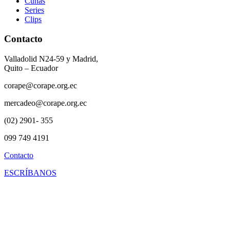
Cuñas
Series
Clips
Contacto
Valladolid N24-59 y Madrid,
Quito – Ecuador
corape@corape.org.ec
mercadeo@corape.org.ec
(02) 2901- 355
099 749 4191
Contacto
ESCRÍBANOS