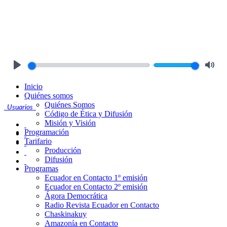
Play
Mute
Inicio
Quiénes somos
Quiénes Somos
Usuarios
Código de Ética y Difusión
Misión y Visión
Programación
Tarifario
Producción
Difusión
Programas
Ecuador en Contacto 1º emisión
Ecuador en Contacto 2º emisión
Ágora Democrática
Radio Revista Ecuador en Contacto
Chaskinakuy
Amazonía en Contacto