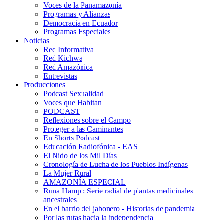
Voces de la Panamazonía
Programas y Alianzas
Democracia en Ecuador
Programas Especiales
Noticias
Red Informativa
Red Kichwa
Red Amazónica
Entrevistas
Producciones
Podcast Sexualidad
Voces que Habitan
PODCAST
Reflexiones sobre el Campo
Proteger a las Caminantes
En Shorts Podcast
Educación Radiofónica - EAS
El Nido de los Mil Días
Cronología de Lucha de los Pueblos Indígenas
La Mujer Rural
AMAZONÍA ESPECIAL
Runa Hampi: Serie radial de plantas medicinales
ancestrales
En el barrio del jabonero - Historias de pandemia
Por las rutas hacia la independencia